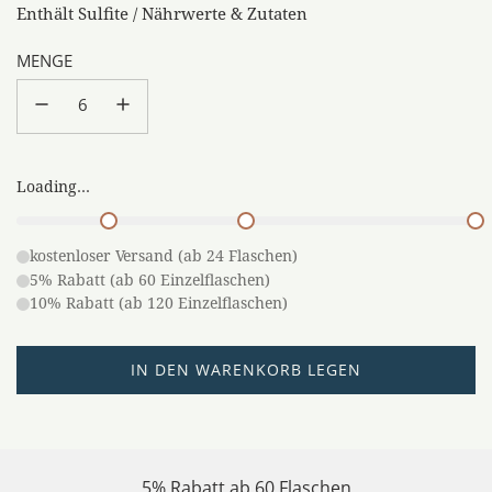
Enthält Sulfite / Nährwerte & Zutaten
MENGE
Loading...
kostenloser Versand (ab 24 Flaschen)
5% Rabatt (ab 60 Einzelflaschen)
10% Rabatt (ab 120 Einzelflaschen)
L
IN DEN WARENKORB LEGEN
A
D
E
N
5% Rabatt ab 60 Flaschen
.