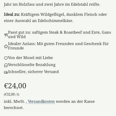
Jahr im Holzfass und zwei Jahre im Edelstahl reifte.
Ideal zu:
Kräftigem Wildgeflügel, dunklem Fleisch oder
einer Auswahl an Edelschimmelkäse.
Passt gut zu: saftigem Steak & Roastbeef und Ente, Gans
und Wild
Idealer Anlass: Mit guten Freunden und Geschenk für
Freunde
Von der Mosel mit Liebe
Verschlüsselte Bezahlung
Schneller, sicherer Versand
€24,00
€32,00
(
/
l
)
Sonderpreis
Regulärer
inkl. MwSt. ,
Versandkosten
werden an der Kasse
Preis
berechnet.