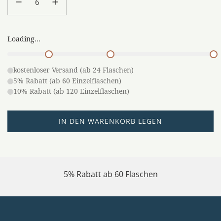
Loading...
kostenloser Versand (ab 24 Flaschen)
5% Rabatt (ab 60 Einzelflaschen)
10% Rabatt (ab 120 Einzelflaschen)
L
IN DEN WARENKORB LEGEN
A
D
E
N
5% Rabatt ab 60 Flaschen
.
.
.