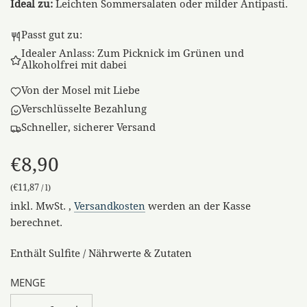
Ideal zu:
Leichten Sommersalaten oder milder Antipasti.
Passt gut zu:
Idealer Anlass: Zum Picknick im Grünen und
Alkoholfrei mit dabei
Von der Mosel mit Liebe
Verschlüsselte Bezahlung
Schneller, sicherer Versand
€8,90
€11,87
(
/
l
)
Sonderpreis
Regulärer
inkl. MwSt. ,
Versandkosten
werden an der Kasse
Preis
berechnet.
Enthält Sulfite / Nährwerte & Zutaten
MENGE