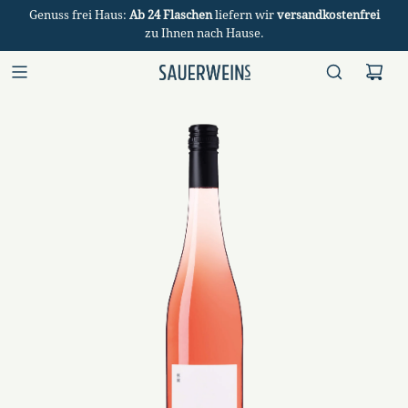
Genuss frei Haus:
Ab 24 Flaschen
liefern wir
versandkostenfrei
zu Ihnen nach Hause.