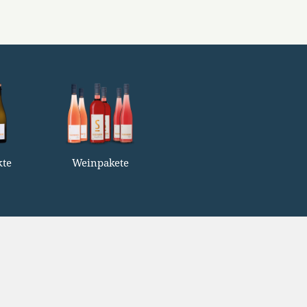
kte
Weinpakete