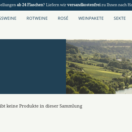
tellungen
ab 24 Flaschen
? Liefern wir
versandkostenfrei
zu Ihnen nach H
SSWEINE
ROTWEINE
ROSÉ
WEINPAKETE
SEKTE
 gibt keine Produkte in dieser Sammlung