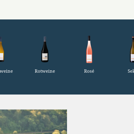
weine
Rotweine
Rosé
Se