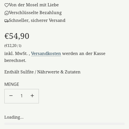
Von der Mosel mit Liebe
Verschlüsselte Bezahlung
Schneller, sicherer Versand
€54,90
€12,20
(
/
l
)
Sonderpreis
Regulärer
inkl. MwSt. ,
Versandkosten
werden an der Kasse
Preis
berechnet.
Enthält Sulfite / Nährwerte & Zutaten
MENGE
Loading...