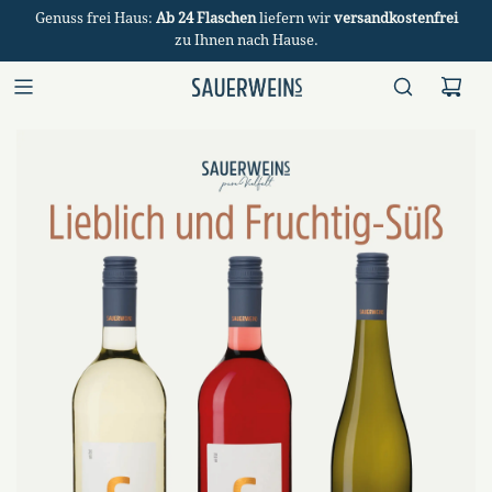
Genuss frei Haus:
Ab 24 Flaschen
liefern wir
versandkostenfrei
zu Ihnen nach Hause.