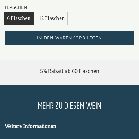
FLASCHEN
6 Flaschen
12 Flaschen
L
IN DEN WARENKORB LEGEN
A
D
E
N
5% Rabatt ab 60 Flaschen
.
.
.
MEHR ZU DIESEM WEIN
Weitere Informationen