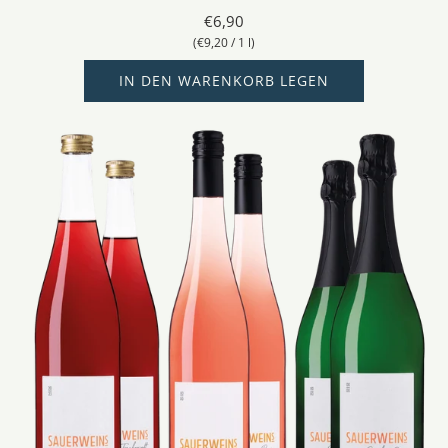
€6,90
(
€9,20
/
1
l
)
IN DEN WARENKORB LEGEN