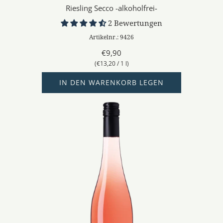
Riesling Secco -alkoholfrei-
2 Bewertungen
Artikelnr.: 9426
€9,90
(
€13,20
/
1
l
)
IN DEN WARENKORB LEGEN