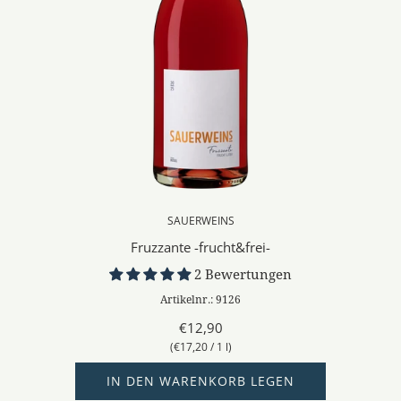
SAUERWEINS
Fruzzante -frucht&frei-
2 Bewertungen
Artikelnr.: 9126
€12,90
(
€17,20
/
1
l
)
IN DEN WARENKORB LEGEN