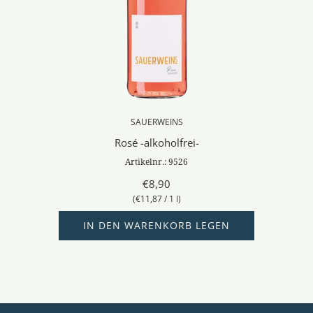
SAUERWEINS
Rosé -alkoholfrei-
Artikelnr.: 9526
€8,90
(
€11,87
/
1
l
)
IN DEN WARENKORB LEGEN