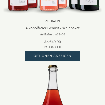
SAUERWEINS
Alkoholfreier Genuss - Weinpaket
Artikelnr.: w13+06
Ab
€49,90
(
€11,09
/
1
l
)
OPTIONEN ANZEIGEN