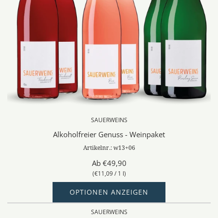
SAUERWEINS
Alkoholfreier Genuss - Weinpaket
Artikelnr.: w13+06
Ab
€49,90
(
€11,09
/
1
l
)
OPTIONEN ANZEIGEN
SAUERWEINS