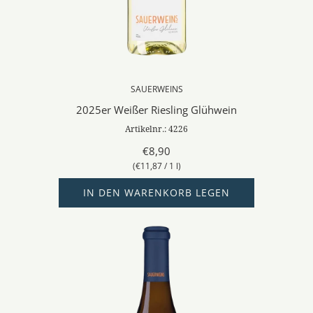
SAUERWEINS
2025er Weißer Riesling Glühwein
Artikelnr.: 4226
€8,90
(
€11,87
/
1
l
)
IN DEN WARENKORB LEGEN