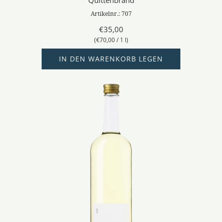
Artikelnr.: 707
€35,00
(
€70,00
/
1
l
)
IN DEN WARENKORB LEGEN