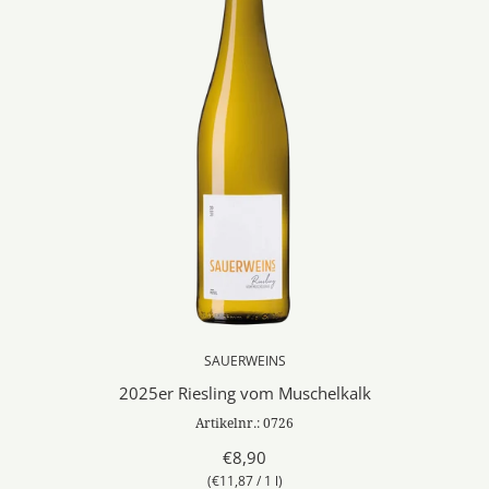
SAUERWEINS
2025er Riesling vom Muschelkalk
Artikelnr.: 0726
€8,90
(
€11,87
/
1
l
)