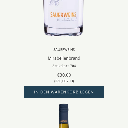
SAUERWEINS
Mirabellenbrand
Artikelnr.: 704
€30,00
(
€60,00
/
1
l
)
IN DEN WARENKORB LEGEN