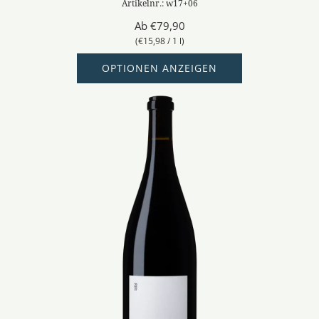
Artikelnr.: w17+06
Ab
€79,90
(
€15,98
/
1
l
)
OPTIONEN ANZEIGEN