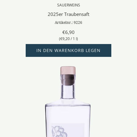
SAUERWEINS
2025er Traubensaft
Artikelnr.: 9226
€6,90
(
€9,20
/
1
l
)
IN DEN WARENKORB LEGEN