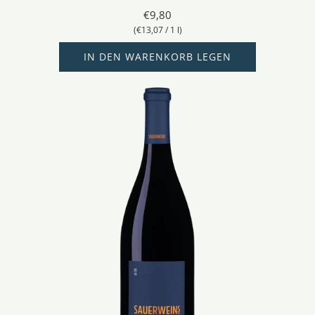
€9,80
(
€13,07
/
1
l
)
IN DEN WARENKORB LEGEN