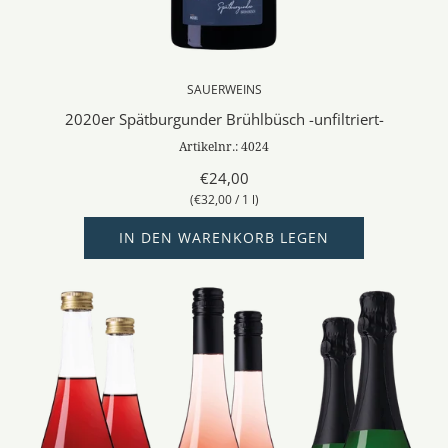
SAUERWEINS
2020er Spätburgunder Brühlbüsch -unfiltriert-
Artikelnr.: 4024
€24,00
(
€32,00
/
1
l
)
IN DEN WARENKORB LEGEN