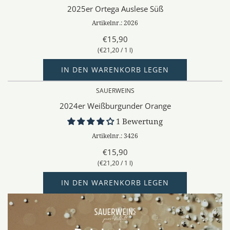
2025er Ortega Auslese Süß
Artikelnr.: 2026
€15,90
(
€21,20
/
1
l
)
IN DEN WARENKORB LEGEN
SAUERWEINS
2024er Weißburgunder Orange
1 Bewertung
Artikelnr.: 3426
€15,90
(
€21,20
/
1
l
)
IN DEN WARENKORB LEGEN