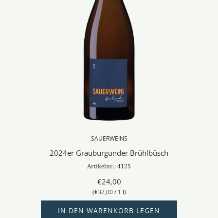
SAUERWEINS
2024er Grauburgunder Brühlbüsch
Artikelnr.: 4125
€24,00
(
€32,00
/
1
l
)
IN DEN WARENKORB LEGEN