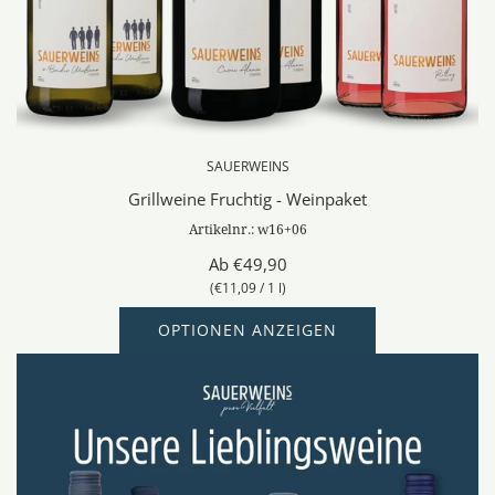
SAUERWEINS
Grillweine Fruchtig - Weinpaket
Artikelnr.: w16+06
Ab
€49,90
(
€11,09
/
1
l
)
OPTIONEN ANZEIGEN