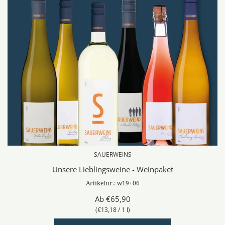
SAUERWEINS
Unsere Lieblingsweine - Weinpaket
Artikelnr.: w19+06
Ab
€65,90
(
€13,18
/
1
l
)