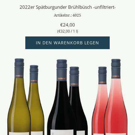
2022er Spätburgunder Brühlbüsch -unfiltriert-
Artikelnr.: 4025
€24,00
(
€32,00
/
1
l
)
IN DEN WARENKORB LEGEN