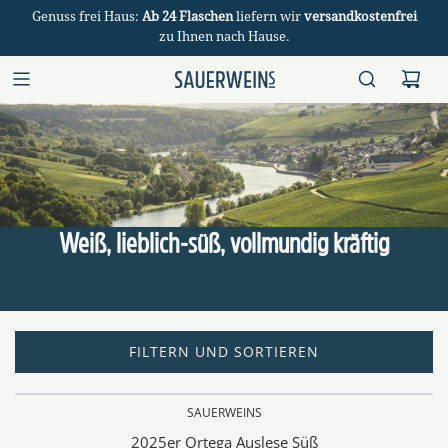
Genuss frei Haus:
Ab 24 Flaschen
liefern wir
versandkostenfrei
zu Ihnen nach Hause.
Weiß, lieblich-süß, vollmundig kräftig
FILTERN UND SORTIEREN
SAUERWEINS
2025er Ortega Auslese Süß