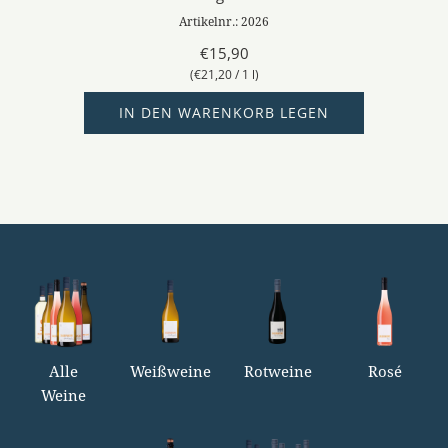
Artikelnr.: 2026
€15,90
(
€21,20
/
1
l
)
IN DEN WARENKORB LEGEN
Alle
Weißweine
Rotweine
Rosé
Weine