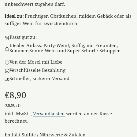
unbeschwert zugehen darf.
Ideal zu:
Fruchtigen Obstkuchen, mildem Gebäck oder als
süffiger Wein für zwischendurch.
Passt gut zu:
Idealer Anlass: Party-Wein!, Süffig, mit Freunden,
Sommer-Sonne-Wein und Super Schorle-Schoppen
Von der Mosel mit Liebe
Verschlüsselte Bezahlung
Schneller, sicherer Versand
€8,90
€8,90
(
/
l
)
Sonderpreis
Regulärer
inkl. MwSt. ,
Versandkosten
werden an der Kasse
Preis
berechnet.
Enthält Sulfite / Nährwerte & Zutaten