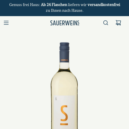
Genuss frei Haus:
Ab 24 Flaschen
liefern wir
versandkostenfrei
zu Ihnen nach Hause.